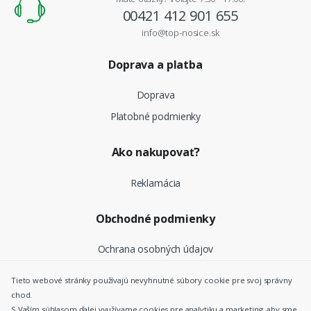
00421 412 901 655
info@top-nosice.sk
Doprava a platba
Doprava
Platobné podmienky
Ako nakupovať?
Reklamácia
Obchodné podmienky
Ochrana osobných údajov
Tieto webové stránky používajú nevyhnutné súbory cookie pre svoj správny
chod.
©
Top Nosiče SK
- Všetky práva vyhradené |
Nastavenie
S Vaším súhlasom ďalej využívame cookies pre analytiku a marketing, aby sme