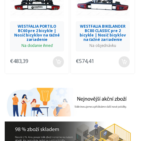
WESTFALIA PORTILO
WESTFALIA BIKELANDER
BC60 pre 2 bicykle |
BC80 CLASSIC pre 2
Nosič bicyklov na ťažné
bicykle | Nosič bicyklov
zariadenie
na ťažné zariadenie
Na dodanie ihneď
Na objednávku
€483,39
€574,41