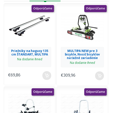
Priečniky na hagusy 135
MULTIPA NEW pre 3
cm ŠTANDART, MULTIPA
bicykle, Nosič bicyklov
na ťažné zariadenie
Na dodanie ihneď
Na dodanie ihneď
€69,86
€309,96