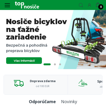
0
Doprava zdarma
Spok
od 100 EUR
záka
Odporúčame
Novinky