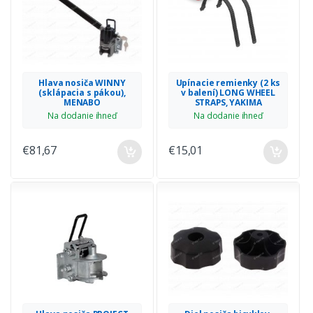
Hlava nosiča WINNY
Upínacie remienky (2 ks
(sklápacia s pákou),
v balení) LONG WHEEL
MENABO
STRAPS, YAKIMA
Na dodanie ihneď
Na dodanie ihneď
€81,67
€15,01