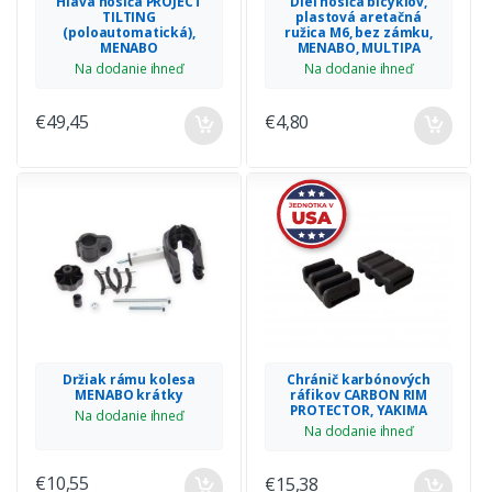
Hlava nosiča PROJECT
Diel nosiča bicyklov,
TILTING
plastová aretačná
(poloautomatická),
ružica M6, bez zámku,
MENABO
MENABO, MULTIPA
Na dodanie ihneď
Na dodanie ihneď
€49,45
€4,80
Držiak rámu kolesa
Chránič karbónových
MENABO krátky
ráfikov CARBON RIM
PROTECTOR, YAKIMA
Na dodanie ihneď
Na dodanie ihneď
€10,55
€15,38