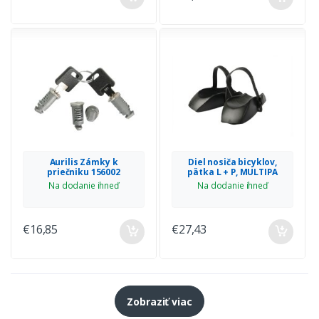
Aurilis Zámky k
Diel nosiča bicyklov,
priečniku 156002
pätka L + P, MULTIPA
Na dodanie ihneď
Na dodanie ihneď
€16,85
€27,43
Zobraziť viac