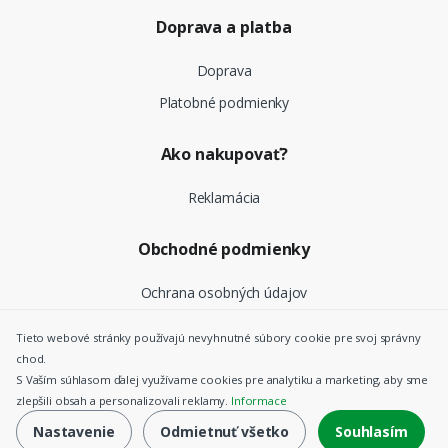
Doprava a platba
Doprava
Platobné podmienky
Ako nakupovať?
Reklamácia
Obchodné podmienky
Ochrana osobných údajov
Tieto webové stránky používajú nevyhnutné súbory cookie pre svoj správny
chod.
©
Top Nosiče SK
- Všetky práva vyhradené |
Nastavenie
S Vaším súhlasom ďalej využívame cookies pre analytiku a marketing, aby sme
cookies
zlepšili obsah a personalizovali reklamy.
Informace
Nastavenie
Odmietnuť všetko
Souhlasím