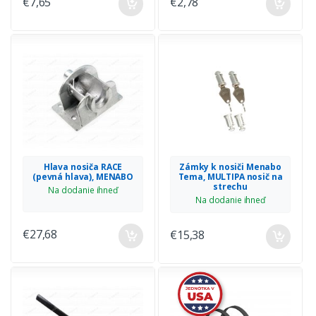
€7,65
€2,78
Hlava nosiča RACE
Zámky k nosiči Menabo
(pevná hlava), MENABO
Tema, MULTIPA nosič na
strechu
Na dodanie ihneď
Na dodanie ihneď
€27,68
€15,38