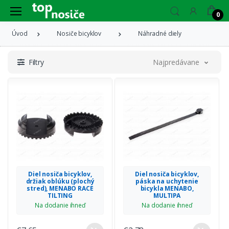
0
Úvod
Nosiče bicyklov
Náhradné diely
Filtry
Najpredávanejšie
Diel nosiča bicyklov,
Diel nosiča bicyklov,
držiak oblúku (plochý
páska na uchytenie
stred), MENABO RACE
bicykla MENABO,
TILTING
MULTIPA
Na dodanie ihneď
Na dodanie ihneď