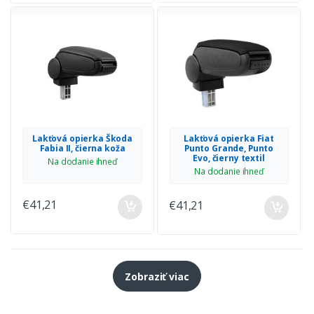
Lakťová opierka Škoda
Lakťová opierka Fiat
Fabia II, čierna koža
Punto Grande, Punto
Evo, čierny textil
Na dodanie ihneď
Na dodanie ihneď
€41,21
€41,21
Zobraziť viac