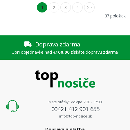
1
2
3
4
>>
37 položiek
Doprava zdarma
...pri objednávke nad
€100,00
získáte dopravu zdarma
Máte otázky? Volajte 7:30 - 17:00!
00421 412 901 655
info@top-nosice.sk
Doprava a platba