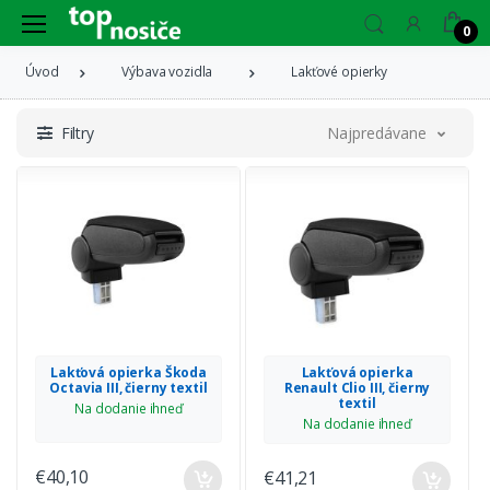
0
Úvod
Výbava vozidla
Lakťové opierky
Filtry
Najpredávanejšie
Lakťová opierka Škoda
Lakťová opierka
Octavia III, čierny textil
Renault Clio III, čierny
textil
Na dodanie ihneď
Na dodanie ihneď
€40,10
€41,21