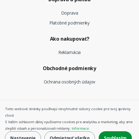
Doprava
Platobné podmienky
Ako nakupovať?
Reklamácia
Obchodné podmienky
Ochrana osobných údajov
©
Top Nosiče SK
- Všetky práva vyhradené |
Nastavenie
Tieto webové stránky používajú nevyhnutné súbory cookie pre svoj správny
cookies
chod.
S Vaším súhlasom ďalej využívame cookies pre analytiku a marketing, aby sme
zlepšili obsah a personalizovali reklamy.
Informace
Nastavenie
Odmietnuť všetko
Souhlasím