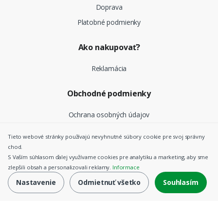
Doprava
Platobné podmienky
Ako nakupovať?
Reklamácia
Obchodné podmienky
Ochrana osobných údajov
Tieto webové stránky používajú nevyhnutné súbory cookie pre svoj správny
chod.
©
Top Nosiče SK
- Všetky práva vyhradené |
Nastavenie
S Vaším súhlasom ďalej využívame cookies pre analytiku a marketing, aby sme
cookies
zlepšili obsah a personalizovali reklamy.
Informace
Nastavenie
Odmietnuť všetko
Souhlasím
kúpiť