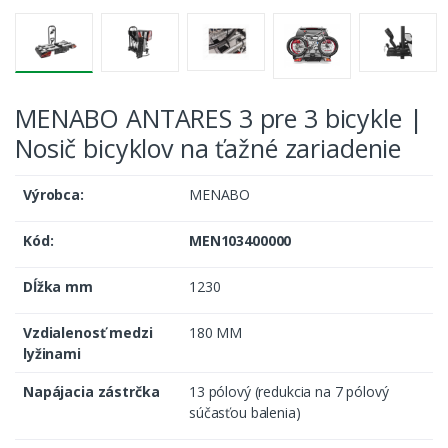
MENABO ANTARES 3 pre 3 bicykle |
Nosič bicyklov na ťažné zariadenie
Výrobca:
MENABO
Kód:
MEN103400000
Dĺžka mm
1230
Vzdialenosť medzi
180 MM
lyžinami
Napájacia zástrčka
13 pólový (redukcia na 7 pólový
súčasťou balenia)