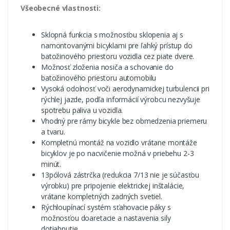
Všeobecné vlastnosti:
Sklopná funkcia s možnosťou sklopenia aj s
namontovanými bicyklami pre ľahký prístup do
batožinového priestoru vozidla cez piate dvere.
Možnosť zloženia nosiča a schovanie do
batožinového priestoru automobilu
Vysoká odolnosť voči aerodynamickej turbulencii pri
rýchlej jazde, podľa informácií výrobcu nezvyšuje
spotrebu paliva u vozidla.
Vhodný pre rámy bicykle bez obmedzenia priemeru
a tvaru.
Kompletnú montáž na vozidlo vrátane montáže
bicyklov je po nacvičenie možná v priebehu 2-3
minút.
13pólová zástrčka (redukcia 7/13 nie je súčasťou
výrobku) pre pripojenie elektrickej inštalácie,
vrátane kompletných zadných svetiel.
Rýchloupínací systém sťahovacie páky s
možnosťou doaretacie a nastavenia sily
dotiahnutie.