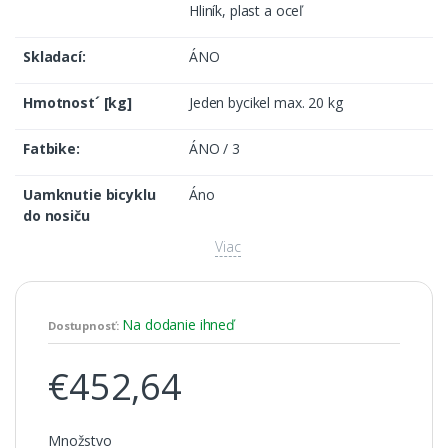
Hliník, plast a oceľ
Skladací:
ÁNO
Hmotnost´ [kg]
Jeden bycikel max. 20 kg
Fatbike:
ÁNO / 3
Uamknutie bicyklu
Áno
do nosiču
Viac
Na dodanie ihneď
Dostupnosť:
€452,64
Množstvo