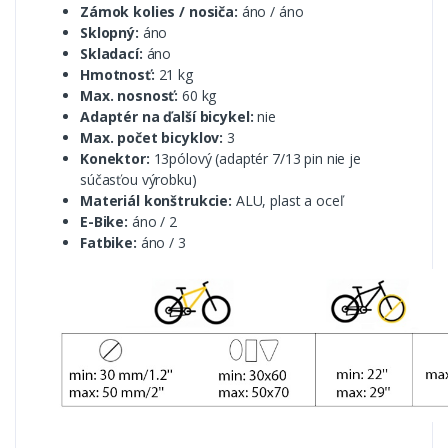
Zámok kolies / nosiča:
áno / áno
Sklopný:
áno
Skladací:
áno
Hmotnosť:
21 kg
Max. nosnosť:
60 kg
Adaptér na ďalší bicykel:
nie
Max. počet bicyklov:
3
Konektor:
13pólový (adaptér 7/13 pin nie je
súčasťou výrobku)
Materiál konštrukcie:
ALU, plast a oceľ
E-Bike:
áno / 2
Fatbike:
áno / 3